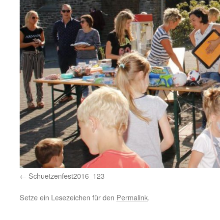
Schuetzenfest2016_123
Setze ein Lesezeichen für den
Permalink
.